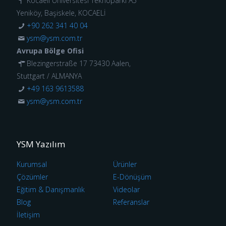
Kocaeli Üniversitesi Teknoparkı A5
Yeniköy, Başiskele, KOCAELİ
+90 262 341 40 04
ysm@ysm.com.tr
Avrupa Bölge Ofisi
Blezingerstraße 17 73430 Aalen,
Stuttgart / ALMANYA
+49 163 9613588
ysm@ysm.com.tr
YSM Yazılım
Kurumsal
Ürünler
Çözümler
E-Dönüşüm
Eğitim & Danışmanlık
Videolar
Blog
Referanslar
İletişim