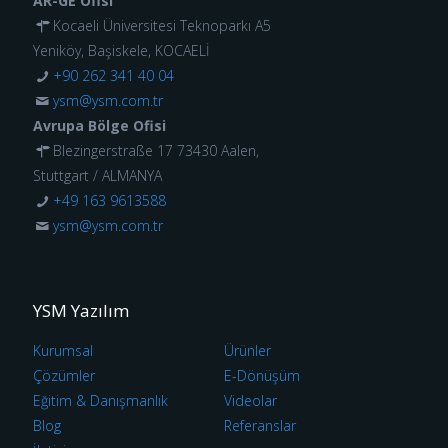
AR-GE Ofisi
Kocaeli Üniversitesi Teknoparkı A5
Yeniköy, Başiskele, KOCAELİ
+90 262 341 40 04
ysm@ysm.com.tr
Avrupa Bölge Ofisi
Blezingerstraße 17 73430 Aalen,
Stuttgart / ALMANYA
+49 163 9613588
ysm@ysm.com.tr
YSM Yazılım
Kurumsal
Ürünler
Çözümler
E-Dönüşüm
Eğitim & Danışmanlık
Videolar
Blog
Referanslar