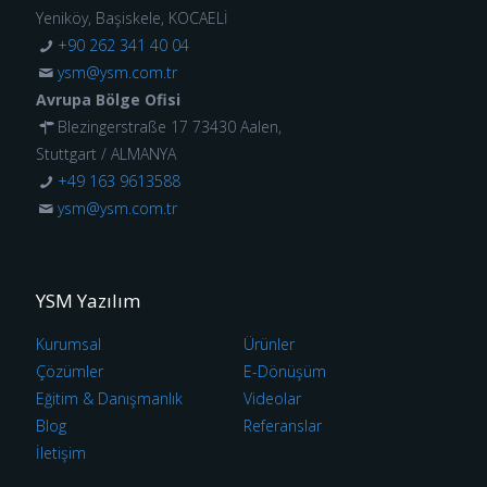
Yeniköy, Başiskele, KOCAELİ
+90 262 341 40 04
ysm@ysm.com.tr
Avrupa Bölge Ofisi
Blezingerstraße 17 73430 Aalen,
Stuttgart / ALMANYA
+49 163 9613588
ysm@ysm.com.tr
YSM Yazılım
Kurumsal
Ürünler
Çözümler
E-Dönüşüm
Eğitim & Danışmanlık
Videolar
Blog
Referanslar
İletişim