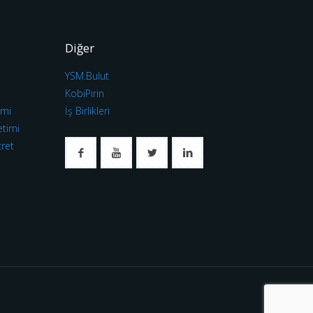
Diğer
YSM.Bulut
ı
KobiPirin
imi
İş Birlikleri
etimi
cret