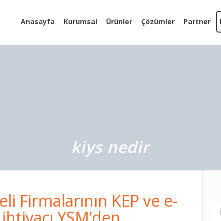
Anasayfa
Kurumsal
Ürünler
Çözümler
Partner
kiys nedir
li Firmalarının KEP ve e-
 ihtiyacı YSM’den