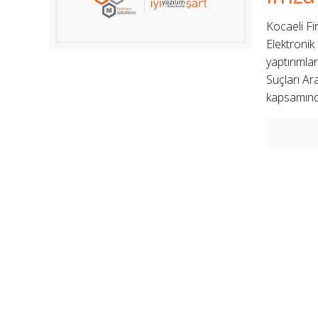
Kocaeli Fi
Elektroni
yaptırımla
Suçları Ar
kapsamında