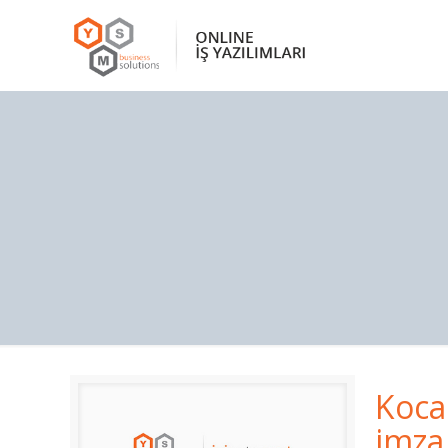
Kocae
imza