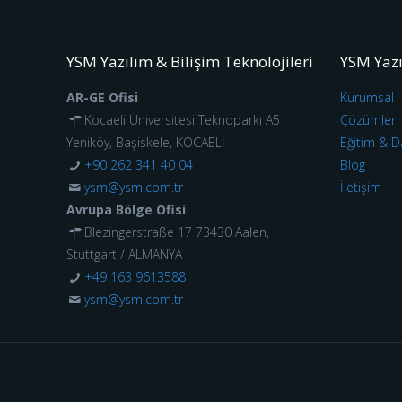
YSM Yazılım & Bilişim Teknolojileri
YSM Yaz
AR-GE Ofisi
Kurumsal
Kocaeli Üniversitesi Teknoparkı A5
Çözümler
Yeniköy, Başiskele, KOCAELİ
Eğitim & D
+90 262 341 40 04
Blog
ysm@ysm.com.tr
İletişim
Avrupa Bölge Ofisi
Blezingerstraße 17 73430 Aalen,
Stuttgart / ALMANYA
+49 163 9613588
ysm@ysm.com.tr