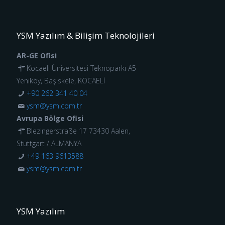
YSM Yazılım & Bilişim Teknolojileri
AR-GE Ofisi
Kocaeli Üniversitesi Teknoparkı A5
Yeniköy, Başiskele, KOCAELİ
+90 262 341 40 04
ysm@ysm.com.tr
Avrupa Bölge Ofisi
Blezingerstraße 17 73430 Aalen,
Stuttgart / ALMANYA
+49 163 9613588
ysm@ysm.com.tr
YSM Yazılım