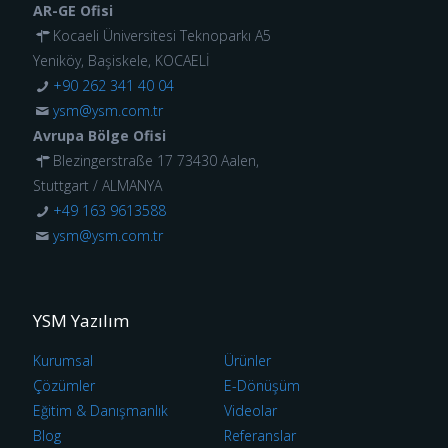
AR-GE Ofisi
Kocaeli Üniversitesi Teknoparkı A5
Yeniköy, Başiskele, KOCAELİ
+90 262 341 40 04
ysm@ysm.com.tr
Avrupa Bölge Ofisi
Blezingerstraße 17 73430 Aalen,
Stuttgart / ALMANYA
+49 163 9613588
ysm@ysm.com.tr
YSM Yazılım
Kurumsal
Ürünler
Çözümler
E-Dönüşüm
Eğitim & Danışmanlık
Videolar
Blog
Referanslar