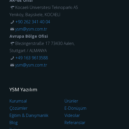
AR-GE Ofisi
Kocaeli Üniversitesi Teknoparkı A5
Yeniköy, Başiskele, KOCAELİ
+90 262 341 40 04
ysm@ysm.com.tr
Avrupa Bölge Ofisi
Blezingerstraße 17 73430 Aalen,
Stuttgart / ALMANYA
+49 163 9613588
ysm@ysm.com.tr
YSM Yazılım
Kurumsal
Ürünler
Çözümler
E-Dönüşüm
Eğitim & Danışmanlık
Videolar
Blog
Referanslar