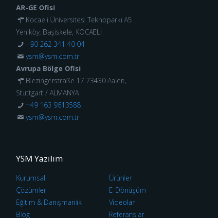
AR-GE Ofisi
Kocaeli Üniversitesi Teknoparkı A5
Yeniköy, Başiskele, KOCAELİ
+90 262 341 40 04
ysm@ysm.com.tr
Avrupa Bölge Ofisi
Blezingerstraße 17 73430 Aalen,
Stuttgart / ALMANYA
+49 163 9613588
ysm@ysm.com.tr
YSM Yazılım
Kurumsal
Ürünler
Çözümler
E-Dönüşüm
Eğitim & Danışmanlık
Videolar
Blog
Referanslar