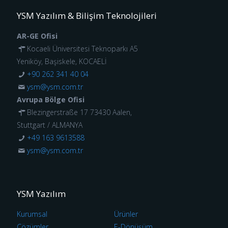
YSM Yazılım & Bilişim Teknolojileri
AR-GE Ofisi
Kocaeli Üniversitesi Teknoparkı A5
Yeniköy, Başiskele, KOCAELİ
+90 262 341 40 04
ysm@ysm.com.tr
Avrupa Bölge Ofisi
Blezingerstraße 17 73430 Aalen,
Stuttgart / ALMANYA
+49 163 9613588
ysm@ysm.com.tr
YSM Yazılım
Kurumsal
Ürünler
Çözümler
E-Dönüşüm