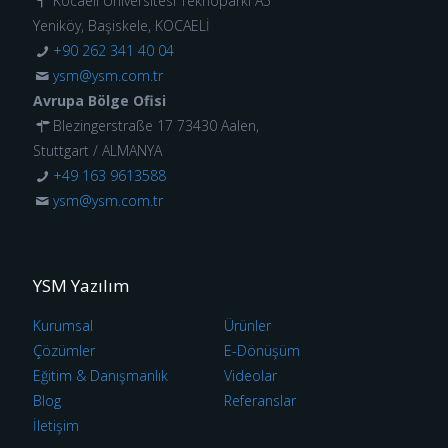
Kocaeli Üniversitesi Teknoparkı A5
Yeniköy, Başiskele, KOCAELİ
+90 262 341 40 04
ysm@ysm.com.tr
Avrupa Bölge Ofisi
Blezingerstraße 17 73430 Aalen,
Stuttgart / ALMANYA
+49 163 9613588
ysm@ysm.com.tr
YSM Yazılım
Kurumsal
Ürünler
Çözümler
E-Dönüşüm
Eğitim & Danışmanlık
Videolar
Blog
Referanslar
İletişim