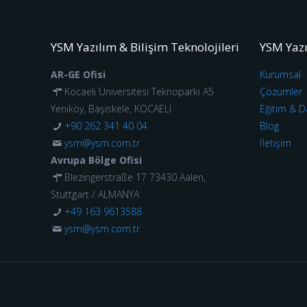
YSM Yazılım & Bilişim Teknolojileri
YSM Yaz
AR-GE Ofisi
Kurumsal
Kocaeli Üniversitesi Teknoparkı A5
Çözümler
Yeniköy, Başiskele, KOCAELİ
Eğitim & D
+90 262 341 40 04
Blog
ysm@ysm.com.tr
İletişim
Avrupa Bölge Ofisi
Blezingerstraße 17 73430 Aalen,
Stuttgart / ALMANYA
+49 163 9613588
ysm@ysm.com.tr