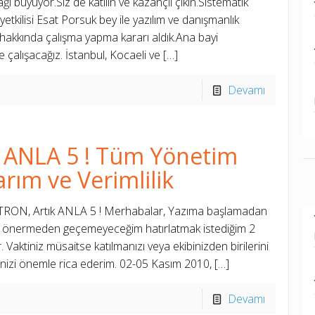
ğı büyüyor.Siz de katılın ve kazançlı çıkın.Sistematik
yetkilisi Esat Porsuk bey ile yazılım ve danışmanlık
 hakkında çalışma yapma kararı aldık.Ana bayi
 çalışacağız. İstanbul, Kocaeli ve
[…]
Devamı
k ANLA 5 ! Tüm Yönetim
arım ve Verimlilik
RON, Artık ANLA 5 ! Merhabalar, Yazıma başlamadan
zı önermeden geçemeyeceğim hatırlatmak istediğim 2
 Vaktiniz müsaitse katılmanızı veya ekibinizden birilerini
izi önemle rica ederim. 02-05 Kasım 2010,
[…]
Devamı