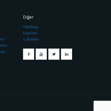
Diğer
YSM.Bulut
ı
KobiPirin
imi
İş Birlikleri
etimi
cret