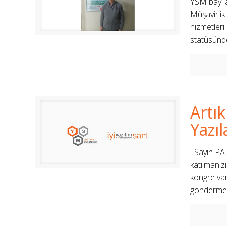
YSM bayi a
Müşavirlik 
hizmetleri
statüsünde
Artı
Yazıl
Sayın PAT
katılmanı
kongre var.
göndermen