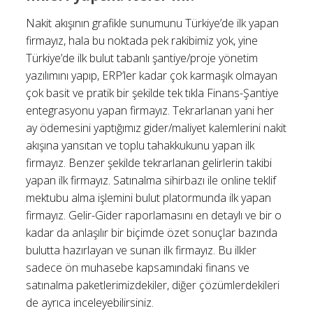
Nakit akışının grafikle sunumunu Türkiye’de ilk yapan
firmayız, hala bu noktada pek rakibimiz yok, yine
Türkiye’de ilk bulut tabanlı şantiye/proje yönetim
yazılımını yapıp, ERP’ler kadar çok karmaşık olmayan
çok basit ve pratik bir şekilde tek tıkla Finans-Şantiye
entegrasyonu yapan firmayız. Tekrarlanan yani her
ay ödemesini yaptığımız gider/maliyet kalemlerini nakit
akışına yansıtan ve toplu tahakkukunu yapan ilk
firmayız. Benzer şekilde tekrarlanan gelirlerin takibi
yapan ilk firmayız. Satınalma sihirbazı ile online teklif
mektubu alma işlemini bulut platormunda ilk yapan
firmayız. Gelir-Gider raporlamasını en detaylı ve bir o
kadar da anlaşılır bir biçimde özet sonuçlar bazında
bulutta hazırlayan ve sunan ilk firmayız. Bu ilkler
sadece ön muhasebe kapsamındaki finans ve
satınalma paketlerimizdekiler, diğer çözümlerdekileri
de ayrıca inceleyebilirsiniz.