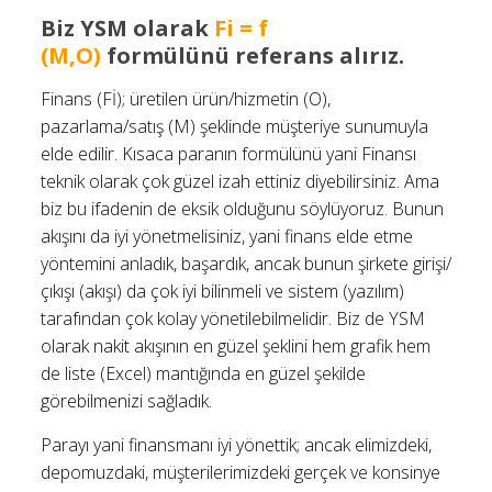
Biz
YSM olarak
Fi = f
(M,O)
formülünü referans alırız.
Finans (Fİ); üretilen ürün/hizmetin (O),
pazarlama/satış (M) şeklinde müşteriye sunumuyla
elde edilir. Kısaca paranın formülünü yani Finansı
teknik olarak çok güzel izah ettiniz diyebilirsiniz. Ama
biz bu ifadenin de eksik olduğunu söylüyoruz. Bunun
akışını da iyi yönetmelisiniz, yani finans elde etme
yöntemini anladık, başardık, ancak bunun şirkete girişi/
çıkışı (akışı) da çok iyi bilinmeli ve sistem (yazılım)
tarafından çok kolay yönetilebilmelidir. Biz de YSM
olarak nakit akışının en güzel şeklini hem grafik hem
de liste (Excel) mantığında en güzel şekilde
görebilmenizi sağladık.
Parayı yani finansmanı iyi yönettik; ancak elimizdeki,
depomuzdaki, müşterilerimizdeki gerçek ve konsinye