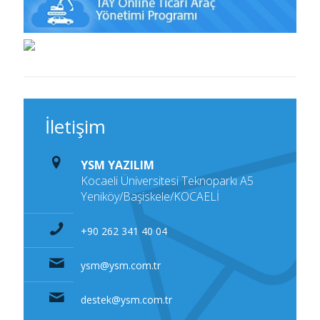
İletişim
YSM YAZILIM
Kocaeli Üniversitesi Teknoparkı A5
Yeniköy/Başiskele/KOCAELİ
+90 262 341 40 04
ysm@ysm.com.tr
destek@ysm.com.tr