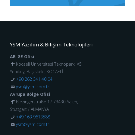
YSM Yazılım & Bilişim Teknolojileri
AR-GE Ofisi
Kocaeli Üniversitesi Teknoparkı A5
Yeniköy, Başiskele, KOCAELİ
+90 262 341 40 04
ysm@ysm.com.tr
Avrupa Bölge Ofisi
Blezingerstraße 17 73430 Aalen,
Stuttgart / ALMANYA
+49 163 9613588
ysm@ysm.com.tr