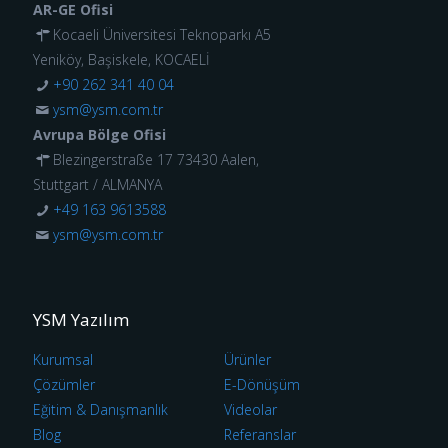
AR-GE Ofisi
Kocaeli Üniversitesi Teknoparkı A5
Yeniköy, Başiskele, KOCAELİ
+90 262 341 40 04
ysm@ysm.com.tr
Avrupa Bölge Ofisi
Blezingerstraße 17 73430 Aalen,
Stuttgart / ALMANYA
+49 163 9613588
ysm@ysm.com.tr
YSM Yazılım
Kurumsal
Ürünler
Çözümler
E-Dönüşüm
Eğitim & Danışmanlık
Videolar
Blog
Referanslar