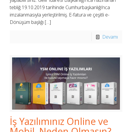
yapabilirsiniz. Gelir İdaresi Başkanlığı’nca hazırlanan
tebliğ 19.10.2019 tarihinde Cumhurbaşkanlığı’nca
imzalanmasıyla yerleştirilmiş. E-fatura ve çeşitli e-
Dönüşüm başlığı
[…]
Devamı
İş Yazılımınız Online ve
Mobil, Neden Olmasın?