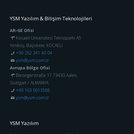
YSM Yazılım & Bilişim Teknolojileri
AR-GE Ofisi
Kocaeli Üniversitesi Teknoparkı A5
Yeniköy, Başiskele, KOCAELİ
+90 262 341 40 04
ysm@ysm.com.tr
Avrupa Bölge Ofisi
Blezingerstraße 17 73430 Aalen,
Stuttgart / ALMANYA
+49 163 9613588
ysm@ysm.com.tr
YSM Yazılım