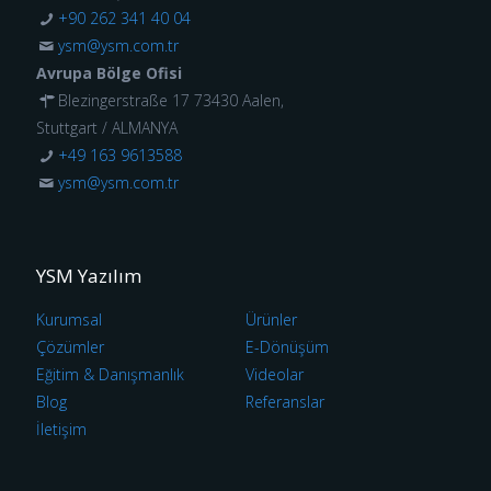
+90 262 341 40 04
ysm@ysm.com.tr
Avrupa Bölge Ofisi
Blezingerstraße 17 73430 Aalen,
Stuttgart / ALMANYA
+49 163 9613588
ysm@ysm.com.tr
YSM Yazılım
Kurumsal
Ürünler
Çözümler
E-Dönüşüm
Eğitim & Danışmanlık
Videolar
Blog
Referanslar
İletişim