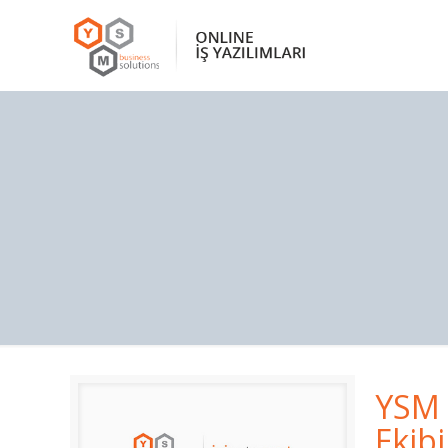
YSM 
Ekib