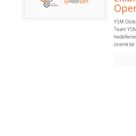
Oper
YSM Globa
Team YSM’ 
hedeflenen
önemli bir