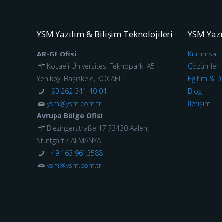
YSM Yazılım & Bilişim Teknolojileri
YSM Yaz
AR-GE Ofisi
Kurumsal
Kocaeli Üniversitesi Teknoparkı A5
Çözümler
Yeniköy, Başiskele, KOCAELİ
Eğitim & D
+90 262 341 40 04
Blog
ysm@ysm.com.tr
İletişim
Avrupa Bölge Ofisi
Blezingerstraße 17 73430 Aalen,
Stuttgart / ALMANYA
+49 163 9613588
ysm@ysm.com.tr