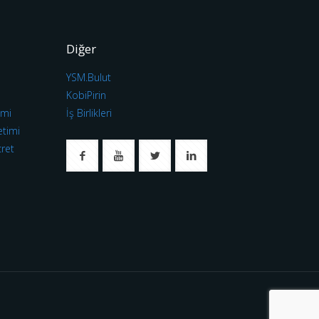
Diğer
YSM.Bulut
ı
KobiPirin
imi
İş Birlikleri
etimi
cret