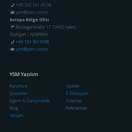
+90 262 341 40 04
ysm@ysm.com.tr
Avrupa Bölge Ofisi
Blezingerstraße 17 73430 Aalen,
Stuttgart / ALMANYA
+49 163 9613588
ysm@ysm.com.tr
YSM Yazılım
Kurumsal
Ürünler
Çözümler
E-Dönüşüm
Eğitim & Danışmanlık
Videolar
Blog
Referanslar
İletişim