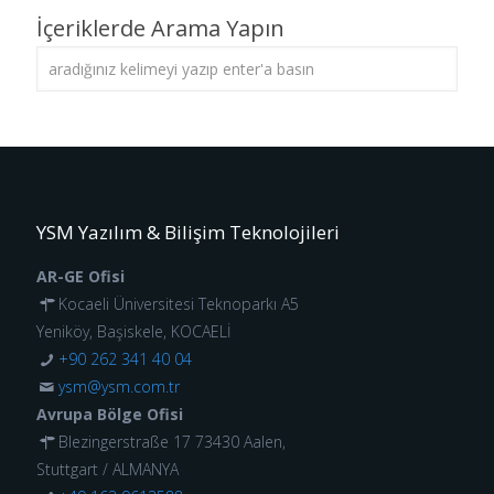
İçeriklerde Arama Yapın
YSM Yazılım & Bilişim Teknolojileri
AR-GE Ofisi
Kocaeli Üniversitesi Teknoparkı A5
Yeniköy, Başiskele, KOCAELİ
+90 262 341 40 04
ysm@ysm.com.tr
Avrupa Bölge Ofisi
Blezingerstraße 17 73430 Aalen,
Stuttgart / ALMANYA