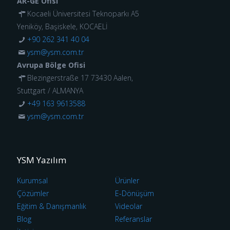
AR-GE Ofisi
Kocaeli Üniversitesi Teknoparkı A5
Yeniköy, Başiskele, KOCAELİ
+90 262 341 40 04
ysm@ysm.com.tr
Avrupa Bölge Ofisi
Blezingerstraße 17 73430 Aalen,
Stuttgart / ALMANYA
+49 163 9613588
ysm@ysm.com.tr
YSM Yazılım
Kurumsal
Ürünler
Çözümler
E-Dönüşüm
Eğitim & Danışmanlık
Videolar
Blog
Referanslar