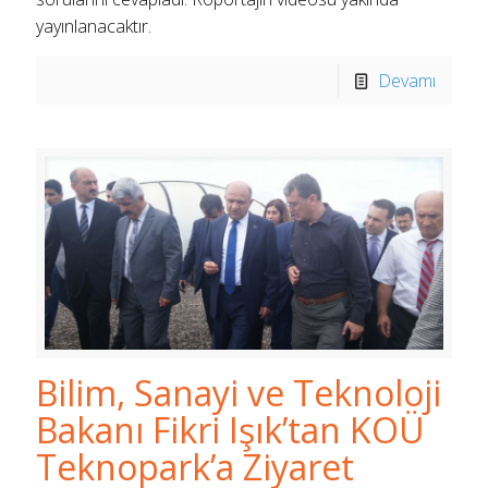
yayınlanacaktır.
Devamı
Bilim, Sanayi ve Teknoloji
Bakanı Fikri Işık’tan KOÜ
Teknopark’a Ziyaret