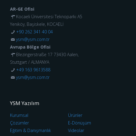
AR-GE Ofisi
Kocaeli Üniversitesi Teknoparkı A5
Yeniköy, Başiskele, KOCAELİ
+90 262 341 40 04
ysm@ysm.com.tr
Avrupa Bölge Ofisi
Blezingerstraße 17 73430 Aalen,
Stuttgart / ALMANYA
+49 163 9613588
ysm@ysm.com.tr
YSM Yazılım
Kurumsal
Ürünler
Çözümler
E-Dönüşüm
Eğitim & Danışmanlık
Videolar