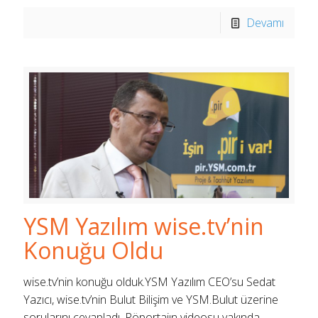
Devamı
YSM Yazılım wise.tv’nin
Konuğu Oldu
wise.tv’nin konuğu olduk.YSM Yazılım CEO’su Sedat
Yazıcı, wise.tv’nin Bulut Bilişim ve YSM.Bulut üzerine
sorularını cevapladı. Röportajın videosu yakında