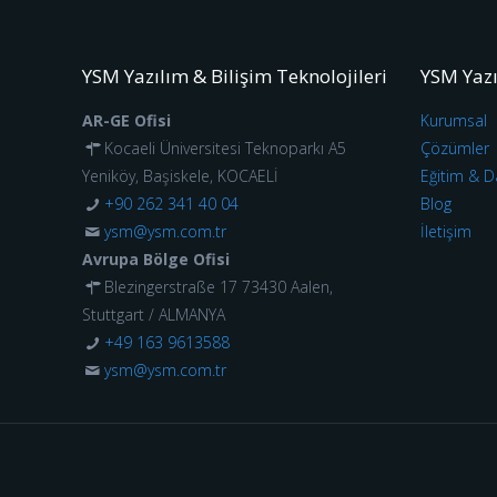
YSM Yazılım & Bilişim Teknolojileri
YSM Yaz
AR-GE Ofisi
Kurumsal
Kocaeli Üniversitesi Teknoparkı A5
Çözümler
Yeniköy, Başiskele, KOCAELİ
Eğitim & D
+90 262 341 40 04
Blog
ysm@ysm.com.tr
İletişim
Avrupa Bölge Ofisi
Blezingerstraße 17 73430 Aalen,
Stuttgart / ALMANYA
+49 163 9613588
ysm@ysm.com.tr