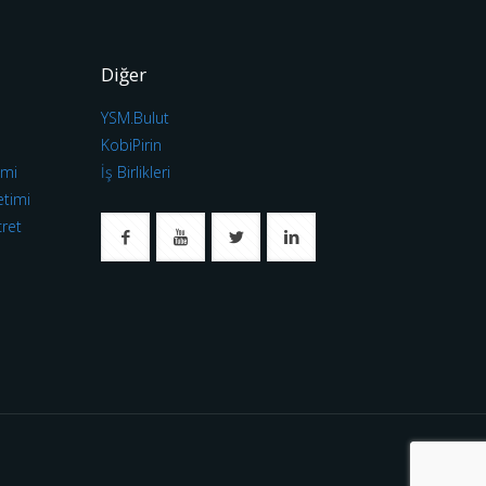
Diğer
YSM.Bulut
ı
KobiPirin
imi
İş Birlikleri
etimi
cret