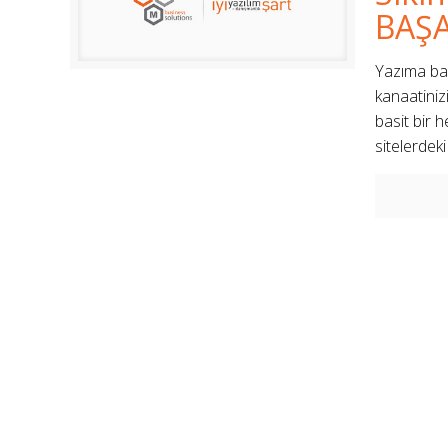
BAŞ
Yazıma baş
kanaatiniz
basit bir 
sitelerdek