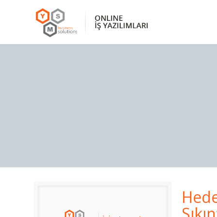
Hedef
Sıkın