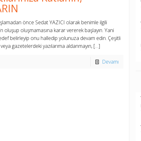
ARIN
lamadan önce Sedat YAZICI olarak benimle ilgili
in oluşup oluşmamasına karar vererek başlayın. Yani
hedef belirleyip onu halledip yolunuza devam edin. Çeşitli
i veya gazetelerdeki yazılarıma aldanmayın,
[…]
Devamı