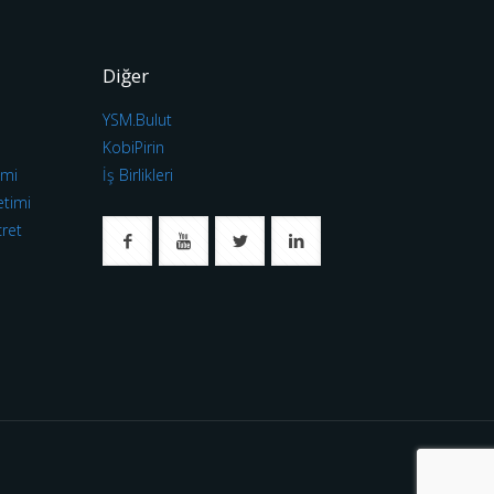
Diğer
YSM.Bulut
ı
KobiPirin
imi
İş Birlikleri
etimi
cret