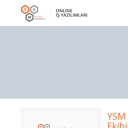
YSM 
Ekib