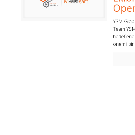
Oper
YSM Globa
Team YSM’ 
hedeflenen
önemli bir