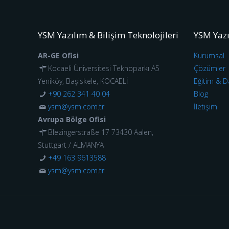
YSM Yazılım & Bilişim Teknolojileri
YSM Yaz
AR-GE Ofisi
Kurumsal
Kocaeli Üniversitesi Teknoparkı A5
Çözümler
Yeniköy, Başiskele, KOCAELİ
Eğitim & D
+90 262 341 40 04
Blog
ysm@ysm.com.tr
İletişim
Avrupa Bölge Ofisi
Blezingerstraße 17 73430 Aalen,
Stuttgart / ALMANYA
+49 163 9613588
ysm@ysm.com.tr