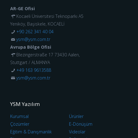
AR-GE Ofisi
Kocaeli Üniversitesi Teknoparkı A5
Yeniköy, Başiskele, KOCAELİ
+90 262 341 40 04
ysm@ysm.com.tr
Avrupa Bölge Ofisi
Blezingerstraße 17 73430 Aalen,
Stuttgart / ALMANYA
+49 163 9613588
ysm@ysm.com.tr
YSM Yazılım
Kurumsal
Ürünler
Çözümler
E-Dönüşüm
Eğitim & Danışmanlık
Videolar