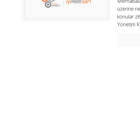
Merhabala
üzerine ne
konular zi
Yönetim Ku