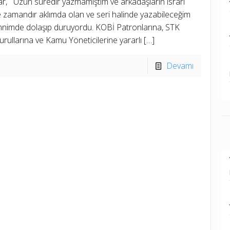
r, Uzun süredir yazmamıştım ve arkadaşların ısrarı
 zamandır aklımda olan ve seri halinde yazabileceğim
hnimde dolaşıp duruyordu. KOBİ Patronlarına, STK
rullarına ve Kamu Yöneticilerine yararlı
[…]
Devamı