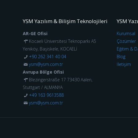
YSM Yazılım & Bilişim Teknolojileri
YSM Yaz
AR-GE Ofisi
Kurumsal
Kocaeli Üniversitesi Teknoparkı A5
Çözümler
Yeniköy, Başiskele, KOCAELİ
Eğitim & D
+90 262 341 40 04
Blog
ysm@ysm.com.tr
İletişim
Avrupa Bölge Ofisi
Blezingerstraße 17 73430 Aalen,
Stuttgart / ALMANYA
+49 163 9613588
ysm@ysm.com.tr