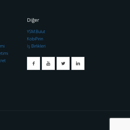
Diğer
YSM.Bulut
ı
KobiPirin
imi
İş Birlikleri
etimi
cret